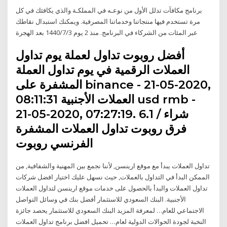
برنامج مكافآت تدلل الأول من نوعـه في المملكـة والذي يكافئك في كل
مرة تستخدم فيها منتجاتنا وخدماتنا المصرفية. ويمكنك استبدال نقاطك
عبر المئات من الشركاء في البرنامج. منذ 2 يوم 3‏‏/7‏‏/1440 بعد الهجرة
أفضل روبوت تداول لعملة يوم تداول
العملات الرقمية في يوم تداول العملة
المشفرة على binance - 21-05-2020,
08:11:31 العملات الأجنبية usd rmb -
21-05-2020, 07:27:19. 6.1 شراء /
فرق روبوت تداول العملات المشفرة
الفرنسي روبوت
تداول العملات يبدأ مع موقع ارينسن, لأننا نجمع بين المهنية والشفافية, من
الممكن البدأ في التداول بالعملات, حيث نسهل عليك اختيار افضل شركات
تداول العملات والبدأ بالحصول على خدمات موقع ارينسن لتداول العملات
الأجنبية. البنك السعودي للاستثمار أفضل بنك في وسائل التواصل
الاجتماعي للعام… لمعرفة المزيد البنك السعودي للاستثمار يحصد جائزة
النخبة لجودة الحوالات الدولية لعام… تحميل افضل برنامج تداول العملات