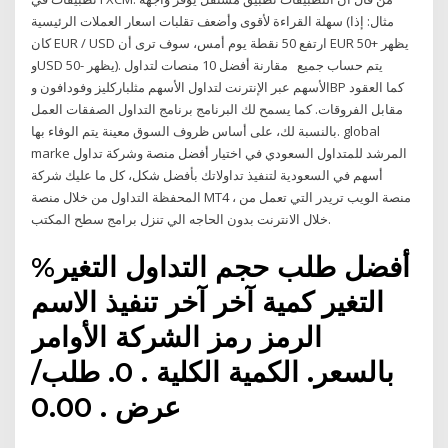
سهلة القراءة لأقوى وأضعف تقلبات اسعار العملات الرئيسية (مثال: إذا
كان EUR / USD ارتفع 50 نقطة يوم أمس، سوف ترى أن EUR يظهر +50
وUSD يظهر -50). يتم حساب جميع مقارنة أفضل 10 منصات لتداول
الأسهم عبر الإنترنت لتداول الأسهم مثلباركليز وفودافون وBP كما العقود
مقابل الفروقات. كما يسمح لك البرنامج برنامج التداول الصفقات العمل
بالنسبة لك، على أساس ظروف السوق معينة يتم الوفاء بها. global
marke المرشد للمتداول السعودي في اختيار أفضل منصة وشركة تداول
أسهم في السعودية لتنفيذ تداولاتك بأفضل شكل، كل ما عليك شركة
المحفظة التداول من خلال منصة MT4 ، منصة الويب تريدر التي تعمل من
خلال الانترنت بدون الحاجه الي تنزل برامج سطح المكتب.
أفضل طلب حجم التداول التغير%
التغير كمية آخر آخر تنفيذ الاسم
الرمز رمز الشركة الأوامر
بالسعر. الكمية الكلية . 0. طلب/
عرض . 0.00