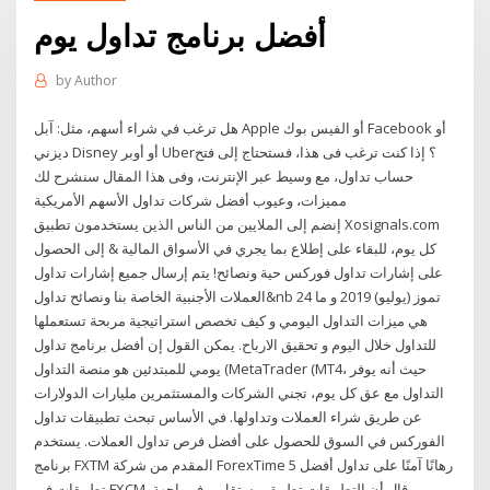
أفضل برنامج تداول يوم
by
Author
هل ترغب في شراء أسهم، مثل: آبل Apple أو الفيس بوك Facebook أو
ديزني Disney أو أوبر Uber؟ إذا كنت ترغب فى هذا، فستحتاج إلى فتح
حساب تداول، مع وسيط عبر الإنترنت، وفى هذا المقال سنشرح لك
مميزات، وعيوب أفضل شركات تداول الأسهم الأمريكية
إنضم إلى الملايين من الناس الذين يستخدمون تطبيق Xosignals.com
كل يوم، للبقاء على إطلاع بما يجري في الأسواق المالية & إلى الحصول
على إشارات تداول فوركس حية ونصائح! يتم إرسال جميع إشارات تداول
العملات الأجنبية الخاصة بنا ونصائح تداول&nb 24 تموز (يوليو) 2019 و ما
هي ميزات التداول اليومي و كيف تخصص استراتيجية مربحة تستعملها
للتداول خلال اليوم و تحقيق الارباح. يمكن القول إن أفضل برنامج تداول
يومي للمبتدئين هو منصة التداول (MetaTrader (MT4، حيث أنه يوفر
التداول مع عق كل يوم، تجني الشركات والمستثمرين مليارات الدولارات
عن طريق شراء العملات وتداولها. في الأساس تبحث تطبيقات تداول
الفوركس في السوق للحصول على أفضل فرص تداول العملات. يستخدم
برنامج FXTM المقدم من شركة ForexTime رهانًا آمنًا على تداول أفضل 5
تطبيقات في FXCM. من قال أن التطبيقات تطبيق مستقل يوفر واجهة