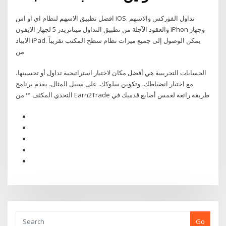
افضل تطبيق الاسهم لنظام اي او اس iOS. تداول الفوركس والاسهم
والعقود الآجلة من تطبيق التداول ميتاتريدر 5 لجهاز الايفون iPhon وجهاز
الايباد iPad. يمكن الوصول إلى جميع ميزات نظام سطح المكتب تقريباً
من
الحسابات التجريبية هي أفضل مكان لاختبار استراتيجية تداول أو تحسينها،
مع اختبار انضباطك، وتكوين سلوكك. على سبيل المثال، يقدم برنامج
التحدي المكثف ™ من Earn2Trade طريقة رائعة لغمس أصابع قدميك في
Go