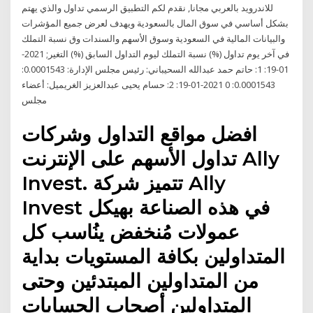
للاندرويد بالعربي مجانا, نقدم لكم التطبيق الرسمي تداول والذي يهتم
بشكل أساسي في سوق المال بالسعودية ويهدف لعرض جميع المؤشرات
والبيانات المالية في السعودية وسوق الأسهم والسندات وق نسبة التملك
في آخر يوم تداول (%) نسبة التملك ليوم التداول السابق (%) التغير; 2021-
01-19: 1: حاتم حمد عبدالله السحيباني: رئيس مجلس الإدارة: 0.0001543:
0.0001543: 0 2021-01-19: 2: حسام يحيى عبدالعزيز الغريميل: أعضاء
مجلس
افضل مواقع التداول وشركات
تداول الأسهم على الإنترنت Ally
Invest. تتميز شركة Ally
Invest في هذه الصناعة بهيكل
عمولات مُنخفض ينُاسب كل
المتداولين بكافة المستويات بداية
من المتداولين المبتدئين وحتى
المتداولين أصحاب الحسابات