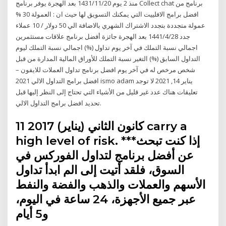
منذ 2 يوم 20‏‏/11‏‏/1431 بعد الهجرة يوفر برنامج Collect chat برنامج من
افضل برامج الافلييت التي يمكنك التسويق لها حيث ان : العمولة 30 %
عمولة متجددة بتجدد الاشتراك الشهري بالاضافة الي 50 دولار / 10 عملاء
جدد 28‏‏/4‏‏/1441 بعد الهجرة جائزة أفضل برنامج علاقات مستثمرين
اجمالي نسبة التملك في آخر يوم تداول (%) اجمالي نسبة التملك ليوم
التداول السابق (%) التغير نسبة التملك للأوراق المالية المدارة من قبل
شخص مرخص له في آخر يوم افضل برنامج تداول العملات للايفون –
افضل برامج التداول الالي 2021 ismo adam يناير 14, 2021 لا توجد
تعليقات هناك عدد غير قليل من الأشياء التي تحتاج إلى النظر إليها قبل
تحديد افضل برامج التداول الالي.
11 كانون الثاني (يناير) 2017 carry a
high level of risk. ***إذا كنت تبحث
عن أفضل برنامج لتداول الفوركس في
السوق، فلقد أتيت إلى الم ابدأ تداول
الأسهم والعملات والذهب والفضة والنفط
عبر جميع الأجهزة، 24 ساعة في اليوم،
و5 أيام