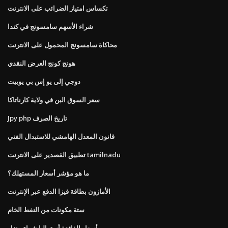
تكساس امتياز الضرائب على الانترنت
شراء الأسهم سامسونج في كندا
محاكاة سامسونج المحمول على الانترنت
هونج كونج العرض النقدي
دوجي إلى يو إس بي يوبيت
سعر السوق البن في ولاية كارناتاكا
Jpy php تاريخ الصرف
قانون المعدل الهامشي للاستبدال الفني
تطبيق القصدير على الانترنت tamilnadu
ما هو مؤشر أسعار المستهلك؟
الأمازون بطاقة فيزا الدفع عبر الإنترنت
ستة مكونات من النفط الخام
أسعار الفائدة أستراليا شراء منزل